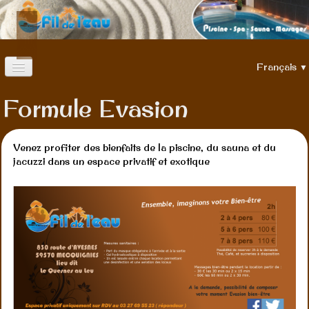
Français
▼
Accueil
Formule Evasion
Espace Bien-être
▼
Venez profiter des bienfaits de la piscine, du sauna et du
Nos offres
▼
jacuzzi dans un espace privatif et exotique
Galerie
Contact Horaires, Plan